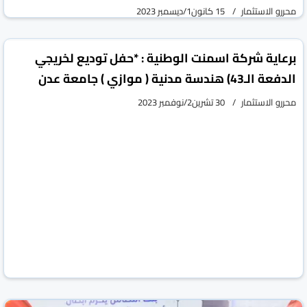
محررو الاستثمار
15 كانون1/ديسمبر 2023
vious
Next
برعاية شركة اسمنت الوطنية : *حفل توديع لخريجي
الدفعة الـ43) هندسة مدنية ( موازي ) جامعة عدن
محررو الاستثمار
30 تشرين2/نوفمبر 2023