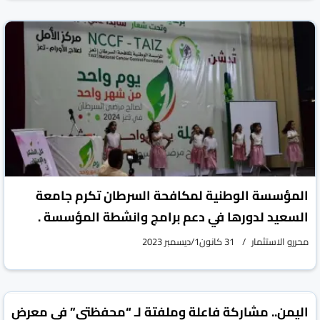
المؤسسة الوطنية لمكافحة السرطان تكرم جامعة
السعيد لدورها في دعم برامج وانشطة المؤسسة .
محررو الاستثمار
31 كانون1/ديسمبر 2023
vious
Next
اليمن.. مشاركة فاعلة وملفتة لـ “محفظتي” في معرض