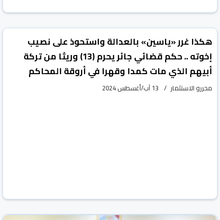
vious
Next
هكذا غرر «ياسين» بالعدالة واستحوذ على نصيب
إخوته .. حكم قضائي جائر يحرم (13) وريثا من تركة
أبيهم الذي مات كمدا وقهرا في أروقة المحاكم
محررو الاستثمار
13 آب/أغسطس 2024