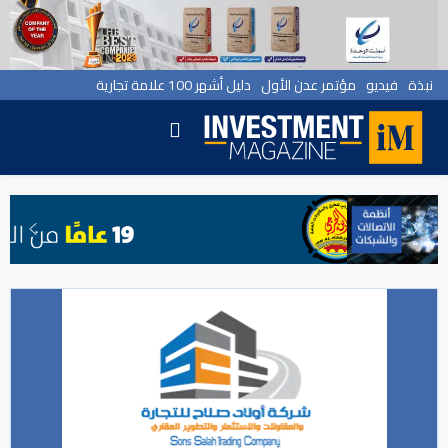
نبذة
فيديو
مؤتمر عدن الأول
دليل أشهر 100 علامة تجارية