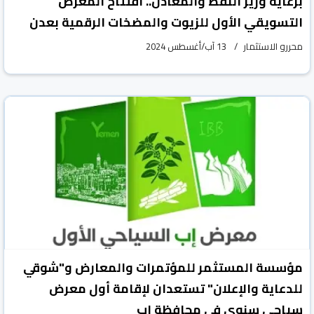
برعاية وزير النفط والمعادن.. افتتاح المعرض
التسويقي الأول للزيوت والمضخات الرقمية بعدن
محررو الاستثمار
13 آب/أغسطس 2024
مؤسسة المستثمر للمؤتمرات والمعارض و"شوقي
للدعاية والإعلان" تستعدان لإقامة أول معرض
سياحي سنوي في محافظة إب