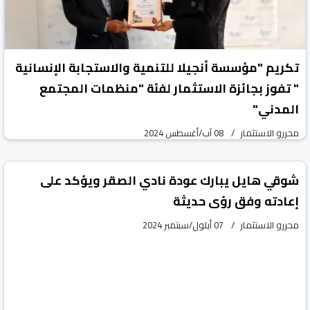
تكريم "مؤسسة أنجيلا للتنمية والاستجابة الإنسانية
" تفوز بجائزة الاستثمار لفئة "منظمات المجتمع
المدني"
محررو الاستثمار
08 آب/أغسطس 2024
vious
Next
شوقي هايل يبارك عودة نادي الصقر ويؤكد على
إعادته وفق رؤى حديثة
محررو الاستثمار
07 أيلول/سبتمبر 2024