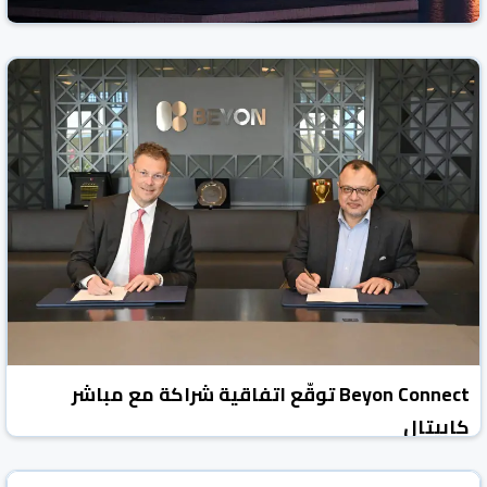
Beyon Connect توقّع اتفاقية شراكة مع مباشر
كابيتال
الوطن نيوز
البحرين
25 شباط/فبراير 2026