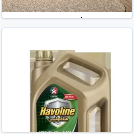
"مصارف البحرين" تشارك في جلسة حول استراتيجية
"بنفت"
الوطن نيوز
البحرين
25 شباط/فبراير 2026