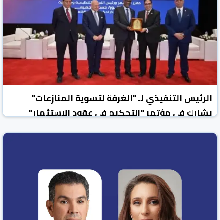
الرئيس التنفيذي لـ "الغرفة لتسوية المنازعات"
يشارك في مؤتمر "التحكيم في عقود الاستثمار"
بجامعة القاهرة
الوطن نيوز
البحرين
23 شباط/فبراير 2026