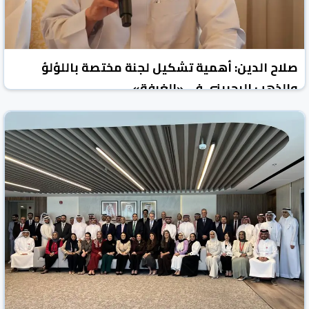
صلاح الدين: أهمية تشكيل لجنة مختصة باللؤلؤ
والذهب البحريني في «الغرفة»
الوطن نيوز
البحرين
27 شباط/فبراير 2026