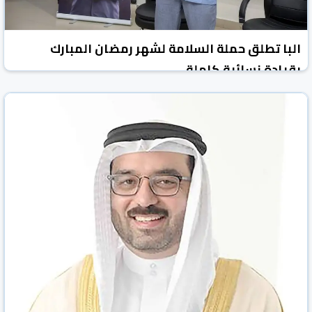
البا تطلق حملة السلامة لشهر رمضان المبارك
بقيادة نسائية كاملة
الوطن نيوز
البحرين
25 شباط/فبراير 2026