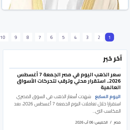
10
9
8
7
6
5
4
3
2
1
آخر خبر
سعر الذهب اليوم في مصر الجمعة 7 أغسطس
2026.. استقرار محلي وترقب لتحركات الأسواق
العالمية
أعضاء من كتلة «استدامة»: المجلس الجديد
اليوم السابع
شهدت أسعار الذهب في السوق المصري
مسؤول عن مواصلة إرث «الغرفة»
استقرارا خلال تعاملات اليوم الجمعة 7 أغسطس 2026، بعد
المكاسب التي...
الوطن نيوز
البحرين
23 شباط/فبراير 2026
مصر
الخميس: 06 آب 2026