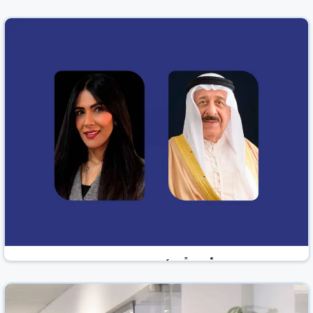
«شيفرون» تُوصي بزيت هافولين برو دي التخليقي
بالكامل لحماية المحركات والكفاءة العالية
الوطن نيوز
البحرين
23 شباط/فبراير 2026
«باسرك» تحقق أرباحاً عائدة للمساهمين بـ522810
دنانير بالربع الرابع من 2025
الوطن نيوز
البحرين
26 شباط/فبراير 2026