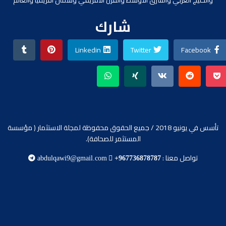
والخليج العربي والشرق الأوسط والقرن الأفريقي وشمال افريقيا والعالم
شارك
Linkedin
Twitter
Facebook
تأسس في يونيو 2018 / جميع الحقوق محفوظة لمجلة الاستثمار ( مؤسسة
المستثمر للصحافة).
تواصل معنا :
abdulqawi9@gmail.com
+967736878787