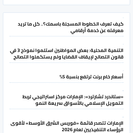
كيف تعرف الخطوط المسجلة باسمك؟.. كل ما تريد
معرفته عن خدمة أرقامي
التنمية المحلية: بعض المواطنين استلموا نموذج 3 في
قانون التصالح لإيقاف القضايا ولم يستكملوا التصالح
أسعار خام برنت ترتفع بنسبة 5%
«ستاندرد تشارترد»: الإمارات مركز استراتيجي لربط
التمويل الإسلامي بالأسواق سريعة النمو
الإمارات تتصدر قائمة «فوربس الشرق الأوسط» لأقوى
الرؤساء التنفيذيين لعام 2026