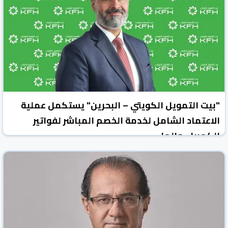
"بيت التمويل الكويتي – البحرين" يستكمل عملية
الاعتماد الشامل لخدمة الخصم المباشر لفواتير
الكهرباء والماء
الوطن نيوز
البحرين
25 شباط/فبراير 2026