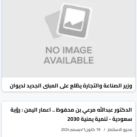
وزير الصناعة والتجارة يطّلع على المبنى الجديد لديوان
عام الهيئة العامة للمواصفات ومختبراتها بعدن
vious
Next
محررو الاستثمار
03 كانون2/يناير 2025
الدكتور عبدالله مرعي بن محفوظ .. اعمار اليمن : رؤية
سعودية - تنمية يمنية 2030
محررو الاستثمار
19 كانون1/ديسمبر 2024