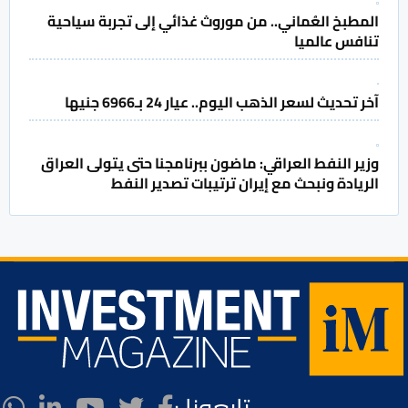
المطبخ العُماني.. من موروث غذائي إلى تجربة سياحية
تنافس عالميا
آخر تحديث لسعر الذهب اليوم.. عيار 24 بـ6966 جنيها
وزير النفط العراقي: ماضون ببرنامجنا حتى يتولى العراق
الريادة ونبحث مع إيران ترتيبات تصدير النفط