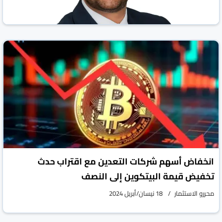
vious
Next
انخفاض أسهم شركات التعدين مع اقتراب حدث
تخفيض قيمة البيتكوين إلى النصف
عمال اليمن، ثروتنا المهدورة والمقهورة!
محررو الاستثمار
18 نيسان/أبريل 2024
محررو الاستثمار
01 أيار 2024