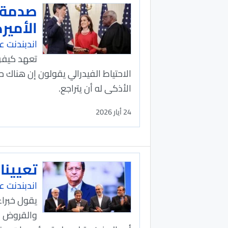
الأمير
اندبندنت عر
تعهد كيفن 
الاحتياط الفيدرالي يقولون إن هناك 
الأذكى له أن يتراجع.
24 أيار 2026
تعيينات
اندبندنت عر
يقول خبراء
والقروض ال