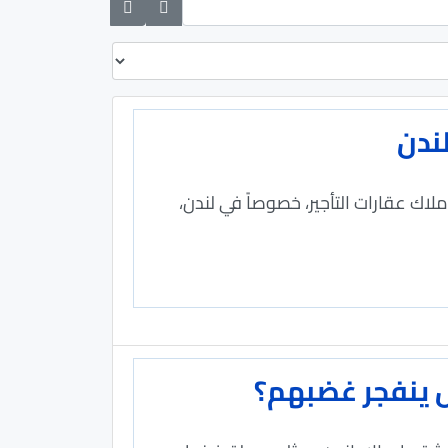
لندن
اك عقارات التأجير، خصوصاً في لندن،
ل ينفجر غضبهم؟