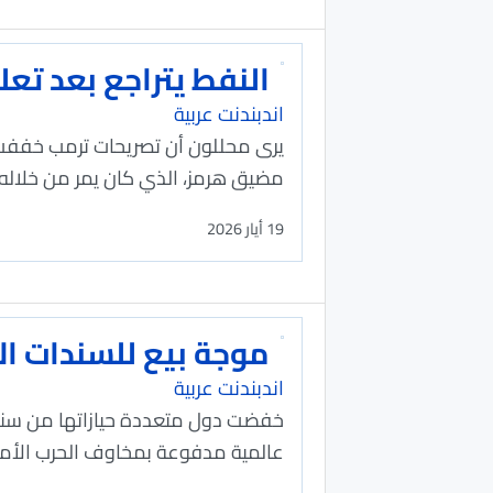
النفط يتراجع بعد تع
اندبندنت عربية
يرى محللون أن تصريحات ترمب خففت ا
مضيق هرمز، الذي كان يمر من خلاله 
19 أيار 2026
موجة بيع للسندات الأ
اندبندنت عربية
عالمية مدفوعة بمخاوف الحرب الأميرك