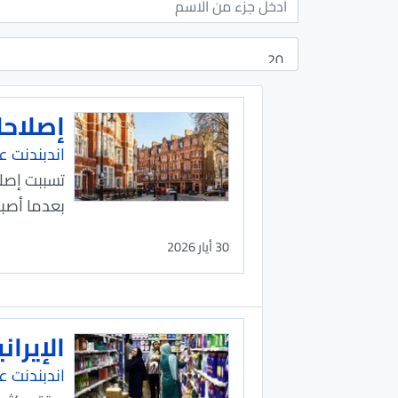
إصلاحا
اندبندنت عر
تسببت إصلا
بعدما أصبح
30 أيار 2026
الإيرا
اندبندنت عر