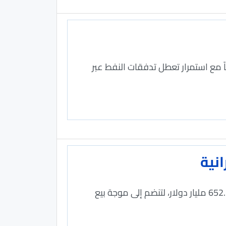
 مع استمرار تعطل تدفقات النفط عبر
انية
خفضت دول متعددة حيازاتها من سندات الخزانة الأميركية خلال مارس الماضي حيث باعت بكين إلى 652.3 مليار دولار، لتنضم إلى موجة بيع