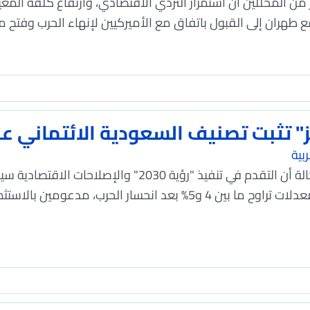
 من المحللين أن استمرار التردي الاقتصادي، وارتفاع كلفة المع
ع طهران إلى القبول باتفاق مع الأميركيين لإنهاء الحرب وفتح 
" تثبت تصنيف السعودية الائتماني عند 3
بية
أكدت الوكالة أن التقدم في تنفيذ "رؤية 2030" 
النفطي بمعدلات تراوح ما بين 4 و5% بعد انحسار الحرب،