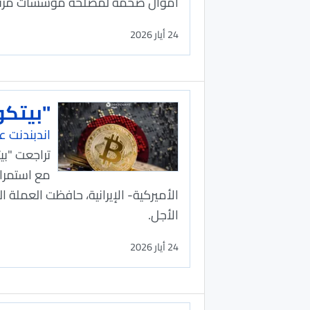
أموال ضخمة لمصلحة مؤسسات مرتبطة ب
24 أيار 2026
"بيتكو
اندبندنت عر
تراجعت "بي
مع استمرار
الأميركية- الإيرانية، حافظت العمل
الأجل.
24 أيار 2026