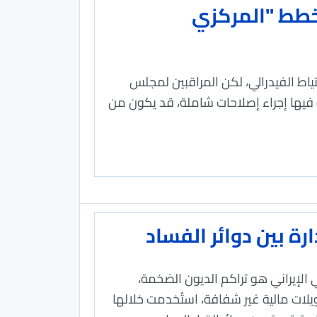
لتضخم قرب 4% وتربك خطط "المركزي
اط الفيدرالي، لكن المراقبين لمجلس
ه فيها إجراء إصلاحات شاملة، قد يكون من
رة بين دوائر الفساد
 الإيراني هو تراكم الديون الضخمة،
لات مالية غير شفافة، استُخدمت خلالها