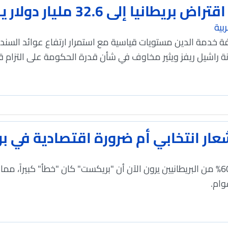
ريطانيا إلى 32.6 مليار دولار يضع الخزانة تحت ضغوط
بية
خدمة الدين مستويات قياسية مع استمرار ارتفاع عوائد السند
انة راشيل ريفز ويثير مخاوف في شأن قدرة الحكومة على التزام قو
شعار انتخابي أم ضرورة اقتصادية في بر
تشير غالبية استطلاعات الرأي إلى أن 60% من البريطانيين يرون الآن أن "بريكست" كان "خط