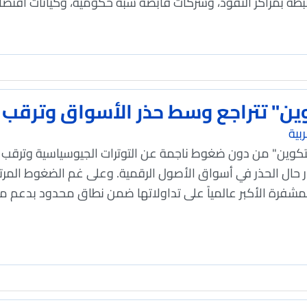
مراكز النفوذ، وشركات قابضة شبه حكومية، وكيانات اقتصادية 
ين" تتراجع وسط حذر الأسواق وترقب ا
بية
تكوين" من دون ضغوط ناجمة عن التوترات الجيوسياسية وترقب الت
 حال الحذر في أسواق الأصول الرقمية. وعلى غم الضغوط المرت
ة المشفرة الأكبر عالمياً على تداولاتها ضمن نطاق محدود بدعم