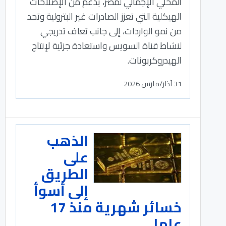
المحلي الإجمالي لمصر، بدعم من الإصلاحات
الهيكلية التي تعزز الصادرات غير البترولية وتحد
من نمو الواردات، إلى جانب تعاف تدريجي
لنشاط قناة السويس واستعادة جزئية لإنتاج
الهيدروكربونات.
31 آذار/مارس 2026
الذهب
على
الطريق
إلى أسوأ
خسائر شهرية منذ 17
عاما