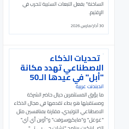
الساخنة" بفعل التبعات السلبية للحرب في
الإقليم.
30 آذار/مارس 2026
تحديات الذكاء
الاصطناعي تهدد مكانة
"أبل" في عيدها الـ50
اندبندنت عربية
ما يؤرق المستثمرين حيال حاضر الشركة
ومستقبلها هو بطء تقدمها في مجال الذكاء
الاصطناعي التوليدي، مقارنة بمنافسين مثل
"غوغل" و"مايكروسوفت" و"أوبن أي آي"
التي ابتكرت برنامج "تشات جي بي تي".