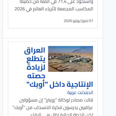
واستحوذ على 71.4 في المئة من حصيلة
المكاسب المجمعة لأثرياء العالم في 2026
01 تموز/يوليو 2026
العراق
يتطلع
لزيادة
حصته
الإنتاجية داخل "أوبك"
اندبندنت عربية
قالت مصادر لوكالة "رويترز" ⁠إن ⁠مسؤولين
عراقيين يدرسون فكرة الانسحاب من "أوبك"
لكن الخطة الحالية تظل هي البقاء