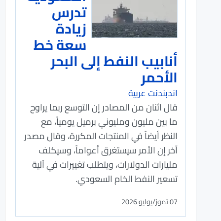
تدرس
زيادة
سعة خط
أنابيب النفط إلى البحر
الأحمر
اندبندنت عربية
قال اثنان من المصادر إن التوسع ربما ‌يراوح
ما بين مليون ومليوني برميل يومياً، مع
النظر ‌أيضاً في المنتجات المكررة، وقال مصدر
آخر إن الأمر سيستغرق أعواماً، وسيكلف
مليارات الدولارات، ويتطلب تغييرات في آلية
‌تسعير النفط الخام السعودي.
07 تموز/يوليو 2026