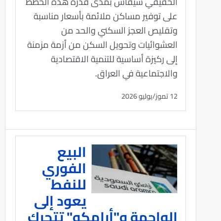
الحقيقي سيقاس بمدى قدرة هذه الخطط
على توفير مساكن ملائمة بأسعار مناسبة
وتقليص العجز السكني والحد من
العشوائيات وتحويل السكن من أزمة مزمنة
إلى ركيزة أساسية للتنمية الاقتصادية
والاجتماعية في العراق.
12 تموز/يوليو 2026
البيع
الفوري
للنفط
يعود إلى
الواجهة و"أرامكو" تتحرك