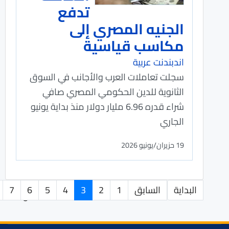
تدفع
الجنيه المصري إلى
مكاسب قياسية
اندبندنت عربية
سجلت تعاملات العرب والأجانب في السوق
الثانوية للدين الحكومي المصري صافي
شراء قدره 6.96 مليار دولار منذ بداية يونيو
الجاري
19 حزيران/يونيو 2026
البداية
السابق
1
2
3
4
5
6
7
الصفحة 3 من 381