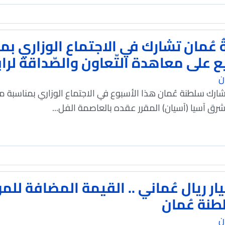
ع على معاهدة التّعاون والصّداقة لرا
ن
شرق آسيا (آسيان) المقرر عقده بالعاصمة الفل...
 مليار ريال عُماني .. القيمة المضافة
نة عُمان
ن