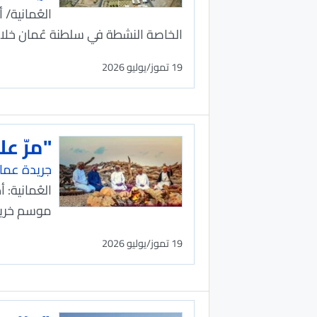
العُمانية/
الخاصة النشطة في سلطنة عُمان خلال الربع الأول من عا
19 تموز/يوليو 2026
"مرّ ع
جريدة عما
العُمانية: 
موسم خريف 
19 تموز/يوليو 2026