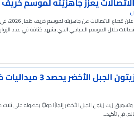
اتصالات يعزّز جاهزيّته لموسم خريف ظفار
ن
العُمانية/
صالات خلال الموسم السياحي الذي يشهد كثافة في عدد الزوار سنو
مشروعٌ عُمانيٌّ لزيت زيتون 
تسويق زيت زيتون الجبل الأخضر إنجازًا دوليًّا بحصوله على ثلاث 
م، في تأكيد...