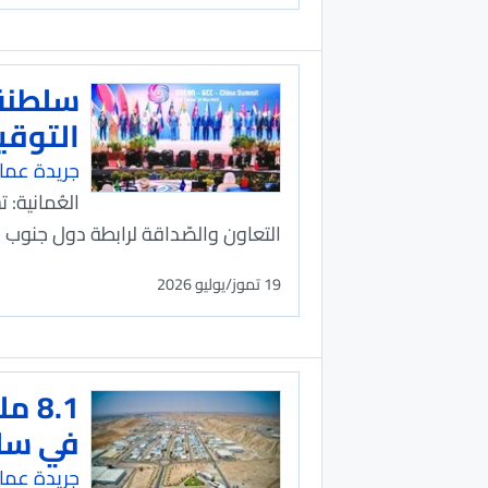
التوقي
جريدة عما
التعاون والصّداقة لرابطة دول جنوب 
19 تموز/يوليو 2026
8.1
في سلط
جريدة عما