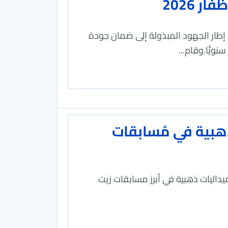
 2026
 أعلن قطاع الاتصالات عن جاهزيته لموسم خريف ظفار 2026، في إطار الجهود المبذولة إلى ضمان جودة
يًّا.وقام...
الجبل الأخضر يحصد 3 ميداليات ذهبية في مُسابقات
ميداليات ذهبية في أبرز مسابقات زيت