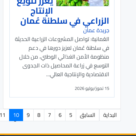
يعزز تنويع
الإنتاج
الزراعي في سلطنة عُمان
جريدة عمان
العُمانية: تواصل المشروعات الزراعية الحديثة
في سلطنة عُمان تعزيز دورها في دعم
منظومة الأمن الغذائي الوطني، من خلال
التوسع في زراعة المحاصيل ذات الجدوى
الاقتصادية والإنتاجية العالي...
15 تموز/يوليو 2026
البداية
السابق
5
6
7
8
9
10
11
الصفحة 10 من 282