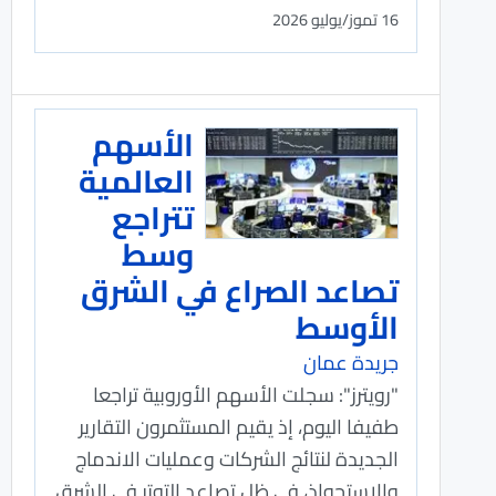
16 تموز/يوليو 2026
الأسهم
العالمية
تتراجع
وسط
تصاعد الصراع في الشرق
الأوسط
جريدة عمان
"رويترز": سجلت الأسهم الأوروبية ⁠تراجعا
طفيفا اليوم، إذ يقيم المستثمرون التقارير
الجديدة لنتائج ​الشركات وعمليات الاندماج
والاستحواذ، في ​ظل تصاعد التوتر في الشرق