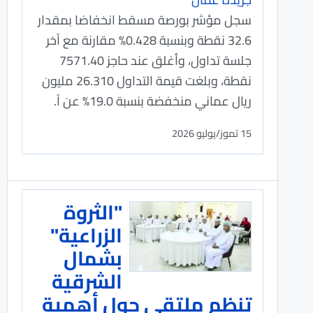
سجل مؤشر بورصة مسقط انخفاضا بمقدار
32.6 نقطة وبنسبة 0.428% مقارنة مع آخر
جلسة تداول، وأغلق عند حاجز 7571.40
نقطة، وبلغت قيمة التداول 26.310 مليون
ريال عماني منخفضة بنسبة 19.0% عن آ.
15 تموز/يوليو 2026
"الثروة
الزراعية"
بشمال
الشرقية
تنظم ملتقى حول أهمية