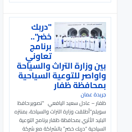
"دربك
خضر"..
برنامج
تعاوني
بين وزارة التراث والسياحة
واواصر للتوعية السياحية
بمحافظة ظفار
جريدة عمان
ظفار – عادل سعيد اليافعي "تصوير:حافظ
سويلم"أطلقت وزارة التراث والسياحة، بمنتزه
البليد الأثري بمحافظة ظفار برنامج التوعية
السياحية “دربك خضر” بالشراكة مع شركة