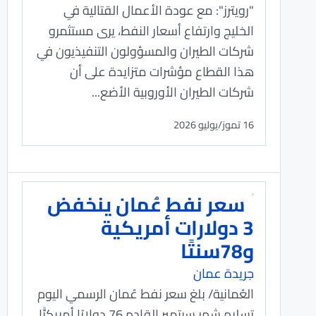
"رويترز": مع عودة الأعمال القتالية في
الخليج وارتفاع ​أسعار النفط، يرى مستثمرو
شركات الطيران والمسؤولون التنفيذيون في
هذا القطاع مؤشرات متزايدة على أن
شركات الطيران الأوروبية الأضع...
16 تموز/يوليو 2026
سعر نفط عُمان ينخفض
3 دولارات أمريكية
و78سنتًا
جريدة عمان
العُمانية/ بلغ سعر نفط عُمان الرسمي اليوم
تسليم شهر سبتمبر القادم 76 دولارًا أمريكيًّا