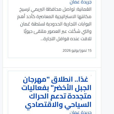
جريدة عمان
العُمانية: تواصل محافظة البريمي ترسيخ
مكانتها الاستراتيجية المعاصرة كأحد أهم
البوابات التجارية الحدودية لسلطنة عُمان
والتي شكّلت عبر العصور ملتقىً حيويًّا
تلاقت عنده قوافل التجارة...
15 تموز/يوليو 2026
غدًا.. انطلاق "مهرجان
الجبل الأخضر" بفعاليات
متجددة تدعم الحراك
السياحي والاقتصادي
جريدة عمان