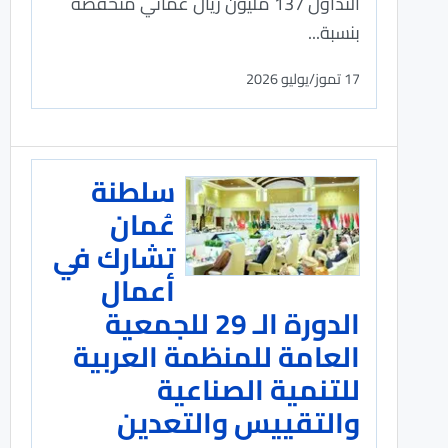
التداول 137 مليون ريال عماني منخفضة
بنسبة...
17 تموز/يوليو 2026
سلطنة
عُمان
تشارك في
أعمال
الدورة الـ 29 للجمعية
العامة للمنظمة العربية
للتنمية الصناعية
والتقييس والتعدين