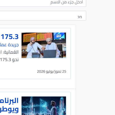
175.3 مليون ريال أرباح الشركات الصناعية المدرجة ببورصة مسقط
جريدة عما
العُمانية:
نحو 175.3 مليون ريال عُماني مقابل 119.4 مليون ريال عُماني في الفترة المُما...
25 تموز/يوليو 2026
البرنا
ويوطن 