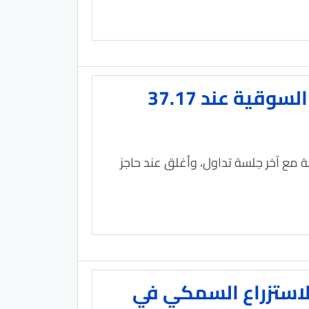
مؤشر بورصة مسقط يرتفع 5 نقاط والقيمة السوقية عند 37.17
سقط ارتفاعا بمقدار 5.8 نقطة وبنسبة 0.081% مقارنة مع آخر جلسة تداول، وأغلق عند حاجز
امل للاستزراع السمكي في