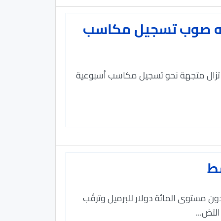
ميل لكنه يتجه صوب تسجيل مكاسب
ا تزال متجهة نحو ​تسجيل مكاسب أسبوعية
ط
دون مستوى المائة دولار ​للبرميل وترقُب
لتض...