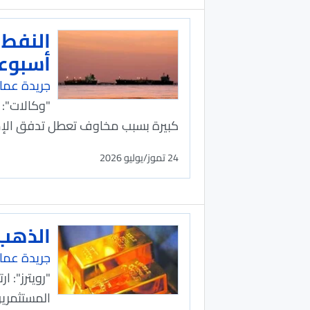
أسبوع
جريدة عما
"وكالات": 
كبيرة بسبب مخاوف ​تعطل تدفق الإمدا
24 تموز/يوليو 2026
الذهب 
جريدة عما
"رويترز": ا
المستثمرين