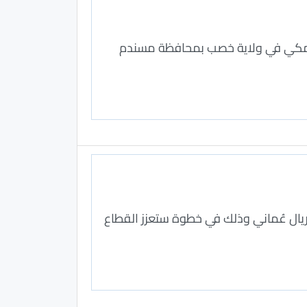
لسمكي في ولاية خصب بمحافظة مسندم
صناعية "مدائن" بتوقيع عقد استثماري لإنشاء مصنع للسيراميك بـ 25 مليون ريال عُماني وذلك في خطوة ستعزز القطاع