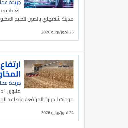
جريدة عما
العُمانية:
مدينة شنغهاي بالصين لتصبح العضو المؤسس ضمن 29 دولة في ال
25 تموز/يوليو 2026
المخاو
جريدة عما
ملبورن "د 
موجات الحرارة المرتفعة وتصاعد الهج
24 تموز/يوليو 2026