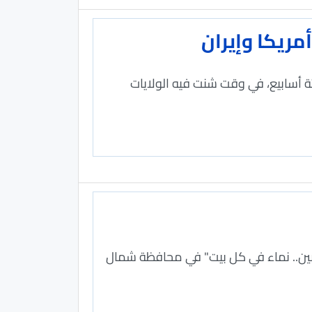
 لها منذ أكثر من ستة أسابيع، في ​وقت شنت فيه الولايات
يبين.. نماء في كل بيت" في محافظة شمال