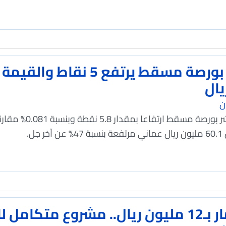
يال
ن
سجل مؤشر بورصة م
استثمار بـ12 مليون ريال.. مشروع متك