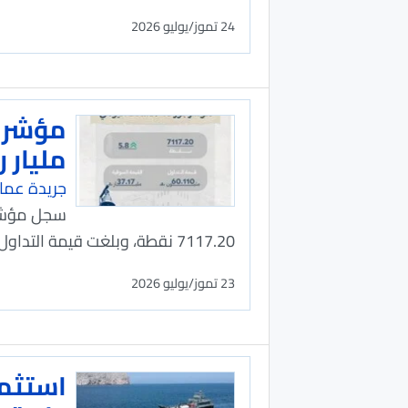
24 تموز/يوليو 2026
مليار ر
جريدة عما
7117.20 نقطة، وبلغت قيمة التداول 60.1 مليون ريال عماني مرتفعة بنسبة 47% عن آخر جل.
23 تموز/يوليو 2026