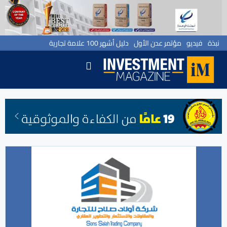
نبذة
فيديو
مؤتمر عدن الأول
دليل أشهر 100 علامة تجارية