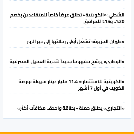
الشطي: «الكويتية» تطلق عرضاً خاصاً للمتقاعدين بخصم
20%.. و15% للمرافق
«طيران الجزيرة» تشغّل أولى رحلاتها إلى دير الزور
«الوطني» يرسّخ مفهوماً جديداً لتجربة العميل المصرفية
«الكويتية للاستثمار»: 11.4 مليار دينار سيولة بورصة
الكويت في أول 7 أشهر
«التجاري» يطلق حملة «بطاقة واحدة.. مكافآت أكثر»