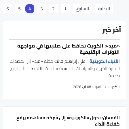
البداية
السابق
1
2
3
4
5
6
آخر خبر
«ميد»: الكويت تحافظ على صلابتها في مواجهة
التوترات الإقليمية
الأنباء الكويتية
علي إبراهيم قالت مجلة «ميد» إن المصدات
المالية القوية والسياسات الحاسمة ساعدت الاقتصاد على تجاوز
صدمة...
الكويت
السبت: 08 آب 2026
الفقعان: تحول «الكويتية» إلى شركة مساهمة يرفع
كفاءة الأداء