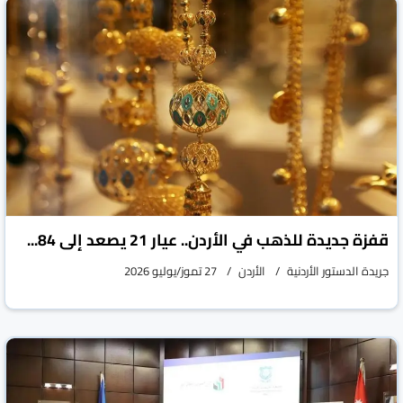
قفزة جديدة للذهب في الأردن.. عيار 21 يصعد إلى 84...
جريدة الدستور الأردنية
الأردن
27 تموز/يوليو 2026