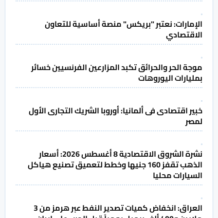
الإمارات: نعتبر "بريكس" منصة أساسية للتعاون
الاقتصادي
موجة الحر والحرائق تكبد المزارعين الفرنسيين خسائر
بمليارات اليوروهات
خبير اقتصادى فى ألمانيا: أوروبا الشريك التجارى الأول
لمصر
نشرة الشروق الاقتصادية 8 أغسطس 2026: أسعار
الذهب تقفز 160 جنيها وخطط لتعميق تصنيع هياكل
السيارات محليا
العراق: انخفاض كميات تصدير النفط عبر هرمز من 3