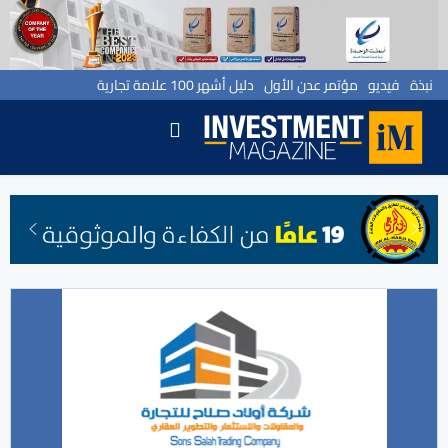
نبذة
فيديو
مؤتمر عدن الأول
دليل أشهر 100 علامة تجارية