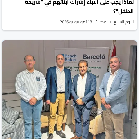
لماذا يجب على الآباء إشراك أبنائهم في "شريحة
الطفل"؟
اليوم السابع
مصر
18 تموز/يوليو 2026