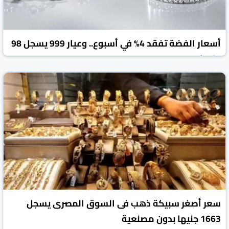
أسعار الفضة تفقد 4% في أسبوع.. وعيار 999 يسجل 98
جنيها
جريدة الشروق المصرية
مصر
18 تموز/يوليو 2026
سعر أصغر سبيكة ذهب فى السوق المصرى يسجل
1663 جنيها بدون مصنعية