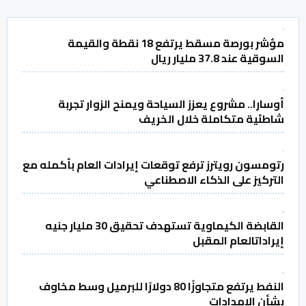
مؤشر بورصة مسقط يرتفع 18 نقطة والقيمة
السوقية عند 37.8 مليار ريال
أوسارا.. مشروع يعزز السياحة ويمنح الزوار تجربة
شاطئية متكاملة خلال الخريف
رتومسون رويترز ترفع توقعات إيرادات العام بأكمله مع
التركيز على الذكاء الاصطناعي
القابضة الكيماوية تستهدف تحقيق 30 مليار جنيه
إيراداتالعام المقبل
النفط يرتفع متجاوزًا 80 دولارًا للبرميل وسط مخاوف
بشأن الإمدادات