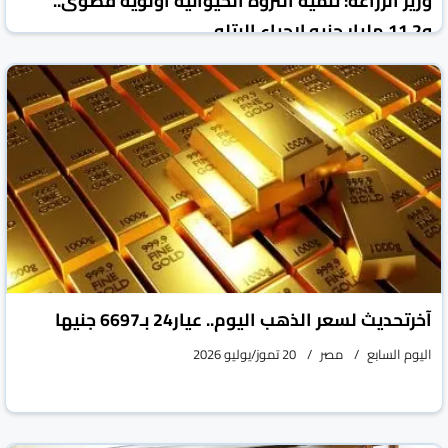
وزير الزراعة: تنمية الثروة الحيوانية أولوية قصوى..
و11.2 مليار جنيه لإحياء البتلو
جريدة الشروق المصرية
مصر
20 تموز/يوليو 2026
آخرتحديث لسعر الذهب اليوم.. عيار24 بـ6697 جنيها
اليوم السابع
مصر
20 تموز/يوليو 2026