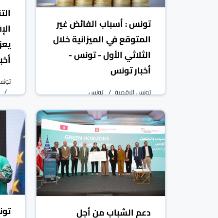
الت
تونس : أسباب الفائض غير
الإ
المتوقع في الميزانية خلال
يعز
الثلاثي الأول - تونس -
أخب
أخبار تونس
تونس
تونس الرقمية
تونس
10 حزيران/يونيو 2025
تون
دعم الشباب من أجل