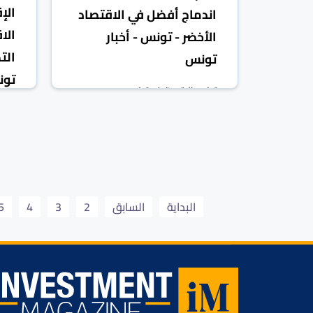
الإ
اندماج أفضل في الاقتصاد
الا
الأخضر - تونس - أخبار
الت
تونس
تو
تونس الرقمية
تونس
10 حزيران/يونيو 2025
تونس
البداية
السابق
2
3
4
5