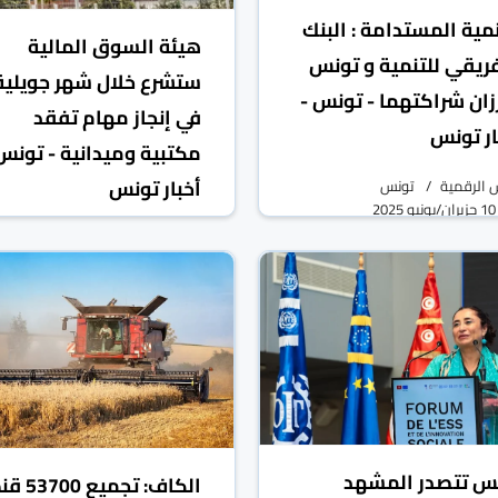
نمية المستدامة : البنك
هيئة السوق المالية
فريقي للتنمية و تونس
ستشرع خلال شهر جويلية
زان شراكتهما - تونس -
في إنجاز مهام تفقد
ار تونس
مكتبية وميدانية - تونس
أخبار تونس
 الرقمية
تونس
10 حزيران/يونيو 2025
تونس الرقمية
تونس
09 حزيران/يونيو 2025
س تتصدر المشهد
الكاف: تجميع