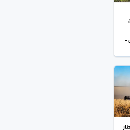
 -
 53700 قنطار