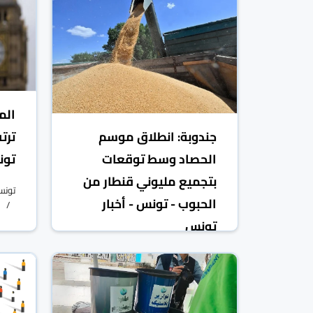
الم
جندوبة: انطلاق موسم
ترت
الحصاد وسط توقعات
تون
بتجميع مليوني قنطار من
تونس
الحبوب - تونس - أخبار
تونس
تونس الرقمية
تونس
10 حزيران/يونيو 2025