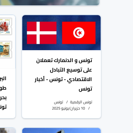
تونس و الدنمارك تعملان
على توسيع التبادل
الاقتصادي - تونس - أخبار
طوا
تونس
بحر
تونس الرقمية
تونس
تون
10 حزيران/يونيو 2025
تونس