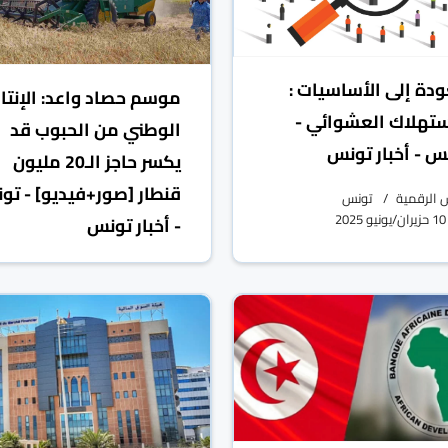
ودة إلى الأساسيات :
موسم حصاد واعد: الإنتا
ستهلاك العشوائي -
الوطني من الحبوب قد
س - أخبار تونس
يكسر حاجز الـ20 مليون
قنطار [صور+فيديو] - تو
 الرقمية
تونس
10 حزيران/يونيو 2025
- أخبار تونس
تونس الرقمية
تونس
09 حزيران/يونيو 2025