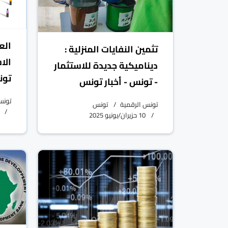
الع
تثمين النفايات المنزلية :
الا
ديناميكية جديدة للاستثمار
تون
- تونس - أخبار تونس
تونس
تونس الرقمية
تونس
10 حزيران/يونيو 2025