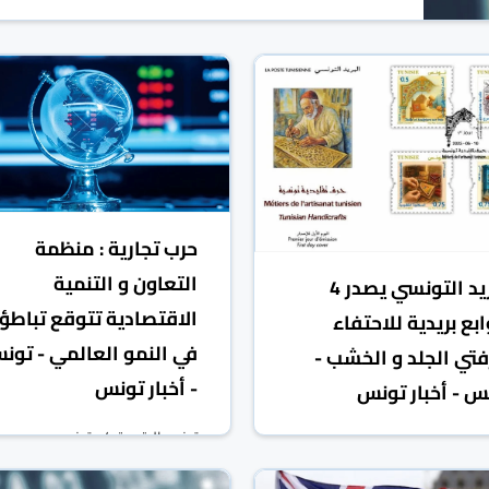
حرب تجارية : منظمة
التعاون و التنمية
البريد التونسي يصدر 4
الاقتصادية تتوقع تباطؤاً
بع بريدية للاحتفاء
في النمو العالمي - تون
فتي الجلد و الخشب -
- أخبار تونس
س - أخبار تونس
تونس الرقمية
تونس
 الرقمية
تونس
09 حزيران/يونيو 2025
10 حزيران/يونيو 2025