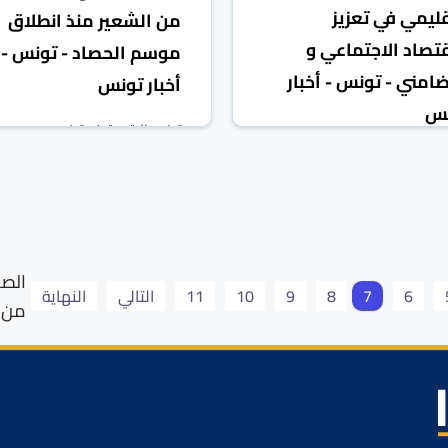
قليمي في تعزيز
من الشعير منذ انطلاق
قتصاد الاجتماعي و
موسم الحصاد - تونس -
ضامني - تونس - أخبار
أخبار تونس
نس
تونس الرقمية
تونس
09 حزيران/يونيو 2025
 الرقمية
تونس
09 حزيران/يونيو 2025
6
7
8
9
10
11
التالي
النهاية
من 27