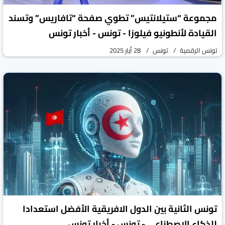
مجموعة “ستيلانتيس” تطوي صفحة “تافاريس” وتسند
القيادة لأنطونيو فيلوزا - تونس - أخبار تونس
تونس الرقمية
تونس
28 أيار 2025
تونس الثانية بين الدول الافريقية الأفضل استعدادا
للذكاء الاصطناعي - تونس - أخبار تونس