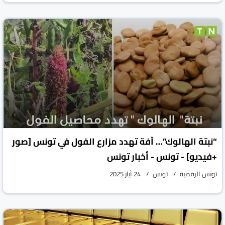
تونس
تونس الرقمية
تونس
26 أيار 2025
“نبتة الهالوك”… آفة تهدد مزارع الفول في تونس [صور
+فيديو] - تونس - أخبار تونس
تونس الرقمية
تونس
24 أيار 2025