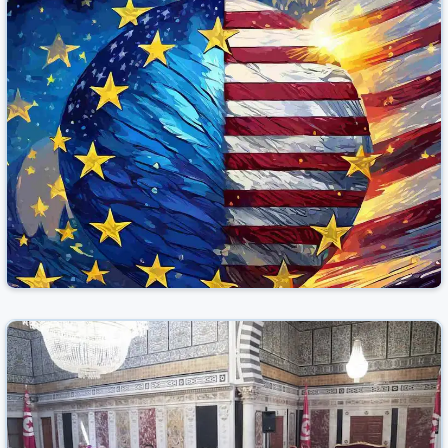
الولايات المتحدة – الاتحاد الأوروبي: ترامب يمدّد الهدنة
الجمركية حتى 9 جويلية - تونس - أخبار تونس
تونس الرقمية
تونس
26 أيار 2025