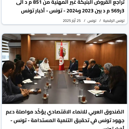
تراجع القروض البنيكة غير المهنية من 851 م د الى
3ر569 م د بين 2023 و2024 - تونس - أخبار تونس
تونس الرقمية
تونس
25 أيار 2025
الصّندوق العربي للانماء الاقتصادي يؤكّد مواصلة دعم
جهود تونس في تحقيق التنمية المستدامة - تونس -
أخبار تونس