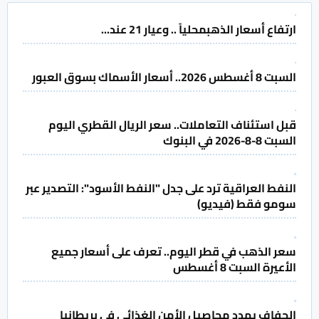
ارتفاع أسعار الذهبمحلياً .. وعيار 21 عند...
السبت 8 أغسطس 2026.. أسعار الأسماك بسوق العبور
قبل استئناف التعاملات.. سعر الريال القطري اليوم
السبت 8-8-2026 في البنوك
النفط العراقية ترد على جدل "النفط الأسود": التصدير عبر
سومو فقط (فيديو)
سعر الذهب في قطر اليوم.. تعرف على أسعار جميع
الأعيرة السبت 8 أغسطس
الجفاف يهدد محاصيل الأمن الغذائي في بريطانيا