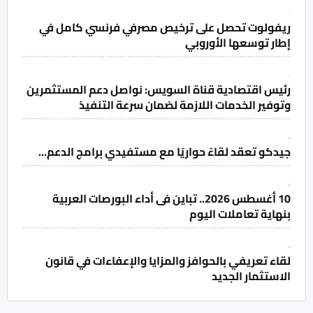
ريفولوت تحصل على ترخيص مصرفي فرنسي كامل في
إطار توسعها الأوروبي
رئيس اقتصادية قناة السويس: نواصل دعم المستثمرين
وتوفير الخدمات اللازمة لضمان سرعة التنفيذ
جيدكو تعقد لقاءً حواريًا مع مستفيدي برامج الدعم...
10 أغسطس 2026.. تباين فى أداء البورصات العربية
بنهاية تعاملات اليوم
لقاء تعريفي بالحوافز والمزايا والإعفاءات في قانون
الاستثمار الجديد