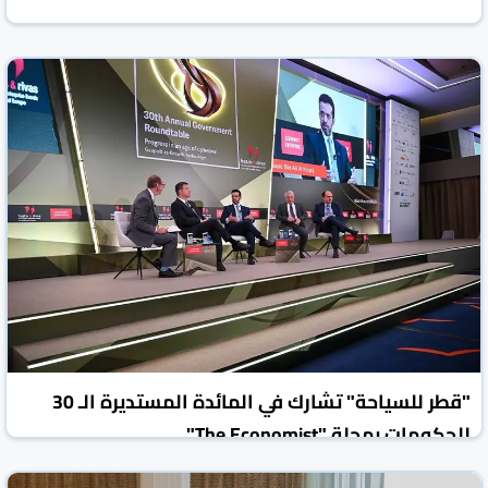
"قطر للسياحة" تشارك في المائدة المستديرة الـ 30
للحكومات بمجلة "The Economist"
العرب القطرية
قطر
09 تموز/يوليو 2026