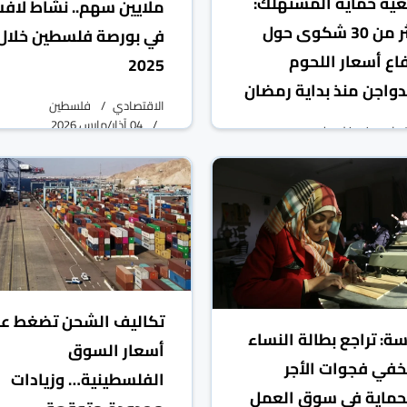
ية حماية المستهلك:
ملايين سهم.. نشاط لاف
أكثر من 30 شكوى حول
في بورصة فلسطين خلال
فاع أسعار اللحوم
2025
دواجن منذ بداية رمضان
الاقتصادي
فلسطين
04 آذار/مارس 2026
تصادي
فلسطين
05 آذار/مارس 2026
تكاليف الشحن تضغط عل
سة: تراجع بطالة النساء
أسعار السوق
يخفي فجوات الأجر
الفلسطينية… وزيادات
حماية في سوق العمل