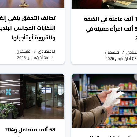
تحالف التحقق ينفي إلغ
150 ألف عاملة في الضفة
انتخابات المجالس البلدي
و57 ألف امرأة معيلة في
والقروية أو تأجيلها
الاقتصادي
فلسطين
تصادي
فلسطين
04 آذار/مارس 2026
07 آذار/مارس 2026
68 ألف متعامل و204