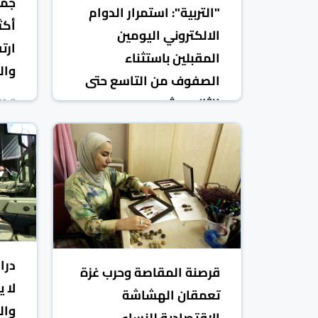
جمع
"التربية": استمرار الدوام
الالكتروني اليومين
ارت
المقبلين باستثناء
وال
الصفوف من التاسع حتى
الثاني عشر
الاق
الاقتصادي
فلسطين
08 آذار/مارس 2026
درا
قرصنة المقاصة وحرب غزة
لا 
تعمقان الهشاشة
وال
الاقتصادية للنساء