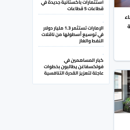
استثمارات باكستانية جديدة في
قطاعات 5 قطاعات
اء
ة
الإمارات تستثمر 1.3 مليار دولار
في توسيع أسطولها من ناقلات
النفط والغاز
كبار المساهمين في
فولكسفاغن يطالبون بخطوات
عاجلة لتعزيز القدرة التنافسية