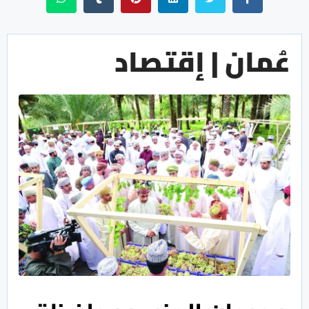
عُمان | إقتصاد