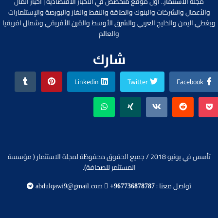
مجلة الاستثمار.. أول موقع متخصص في الأخبار الاقتصادية | أخبار المال
والأعمال والشركات والبنوك والطاقة والنفط والغاز والبورصة والإستثمارات
ويغطي اليمن والخليج العربي والشرق الأوسط والقرن الأفريقي وشمال افريقيا
والعالم
شارك
Linkedin
Twitter
Facebook
تأسس في يونيو 2018 / جميع الحقوق محفوظة لمجلة الاستثمار ( مؤسسة
المستثمر للصحافة).
تواصل معنا :
abdulqawi9@gmail.com
+967736878787