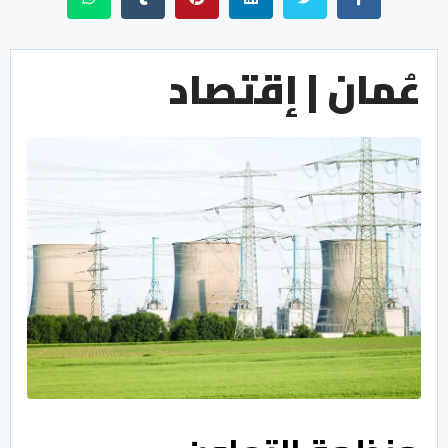
عُمان | إقتصاد