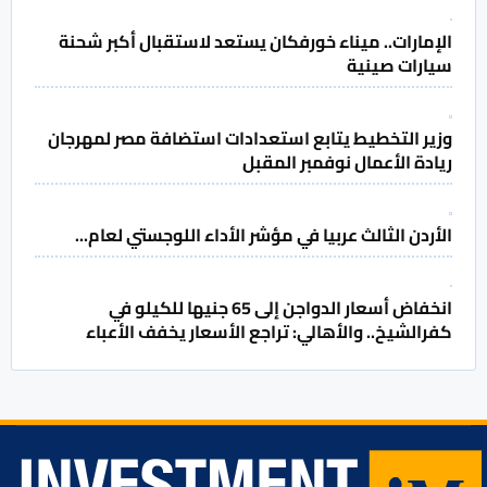
الإمارات.. ميناء خورفكان يستعد لاستقبال أكبر شحنة
سيارات صينية
وزير التخطيط يتابع استعدادات استضافة مصر لمهرجان
ريادة الأعمال نوفمبر المقبل
الأردن الثالث عربيا في مؤشر الأداء اللوجستي لعام...
انخفاض أسعار الدواجن إلى 65 جنيها للكيلو في
كفرالشيخ.. والأهالي: تراجع الأسعار يخفف الأعباء