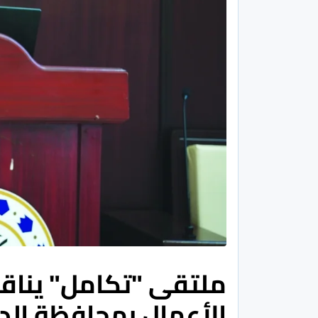
ملتقى "تكامل" يناقش
الأعمال بمحافظة الد