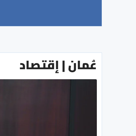
عُمان | إقتصاد