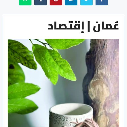
عُمان | إقتصاد