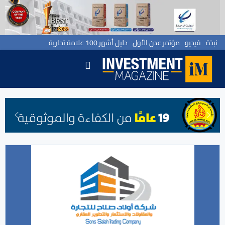
نبذة
فيديو
مؤتمر عدن الأول
دليل أشهر 100 علامة تجارية