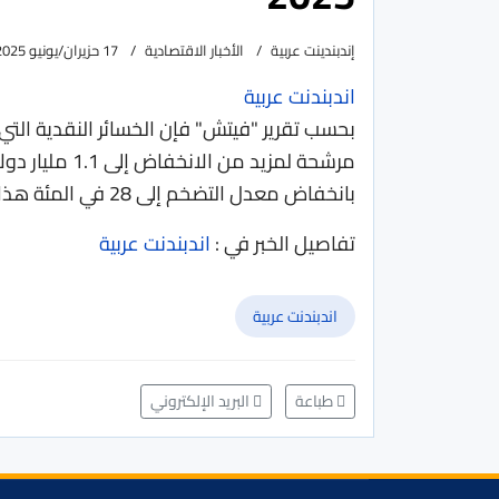
إندبندينت عربية
الأخبار الاقتصادية
17 حزيران/يونيو 2025
اندبندنت عربية
بحسب تقرير "فيتش" فإن الخسائر النقدية التي 
بانخفاض معدل التضخم إلى 28 في المئة هذا العام، و21 في المئة بحلول نهاية العام المقبل
تفاصيل الخبر في :
اندبندنت عربية
اندبندنت عربية
طباعة
البريد الإلكتروني