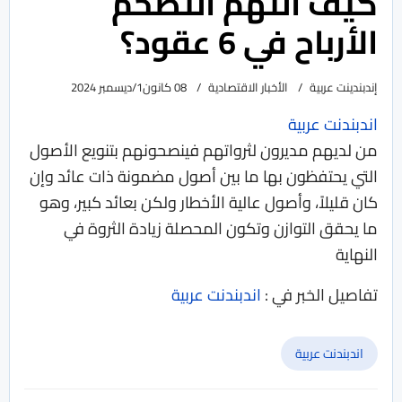
كيف التهم التضخم
الأرباح في 6 عقود؟
إندبندينت عربية
الأخبار الاقتصادية
08 كانون1/ديسمبر 2024
اندبندنت عربية
من لديهم مديرون لثرواتهم فينصحونهم بتنويع الأصول
التي يحتفظون بها ما بين أصول مضمونة ذات عائد وإن
كان قليلاً، وأصول عالية الأخطار ولكن بعائد كبير، وهو
ما يحقق التوازن وتكون المحصلة زيادة الثروة في
النهاية
تفاصيل الخبر في :
اندبندنت عربية
اندبندنت عربية