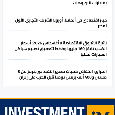
بمليارات اليوروهات
خبير اقتصادى فى ألمانيا: أوروبا الشريك التجارى الأول
لمصر
نشرة الشروق الاقتصادية 8 أغسطس 2026: أسعار
الذهب تقفز 160 جنيها وخطط لتعميق تصنيع هياكل
السيارات محليا
العراق: انخفاض كميات تصدير النفط عبر هرمز من 3
ملايين و400 ألف برميل يومياً قبل الحرب على إيران