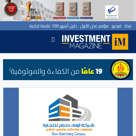
نبذة
فيديو
مؤتمر عدن الأول
دليل أشهر 100 علامة تجارية