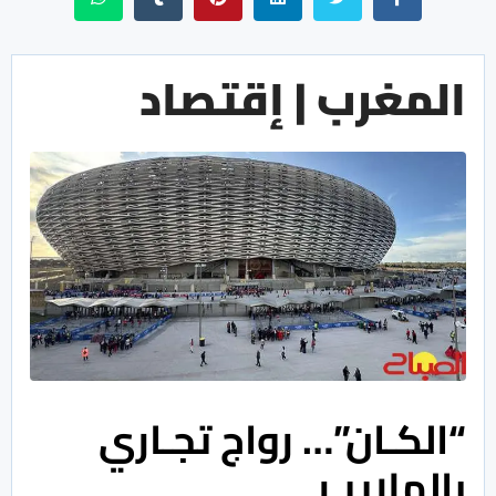
المغرب | إقتصاد
“الكـان”… رواج تجـاري
بالملاييـر