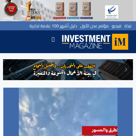
نبذة
فيديو
مؤتمر عدن الأول
دليل أشهر 100 علامة تجارية