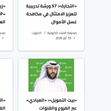
«التجارة»: 57 ورشة تدريبية
«زي
لتعزيز الامتثال في مكافحة
غسل الأموال
الع
صحيفة الانباء الكويتية
الكويت
صحيفة
19 أيار 2026
«بيت التمويل»: «العيادي»
«ال
عبر الفروع والقنوات
الف