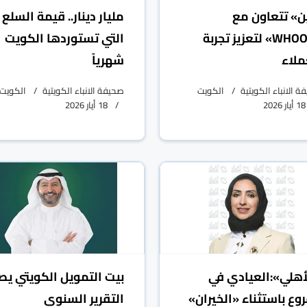
ن» تتعاون مع
مليار دينار.. قيمة السلع
«WHOOP» لتعزيز تجربة
التي تستوردها الكويت
ملاء
شهرياً
 الانباء الكويتية
الكويت
صحيفة الانباء الكويتية
الكويت
18 أيار 2026
18 أيار 2026
أهلي»:العيادي في
بيت التمويل الكويتي يص
روع باستثناء «الخيران»
التقرير السنوي