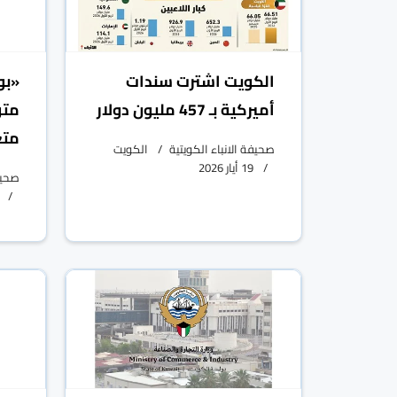
الكويت اشترت سندات
«بو
أميركية بـ 457 مليون دولار
متو
متع
صحيفة الانباء الكويتية
الكويت
19 أيار 2026
صحيفة