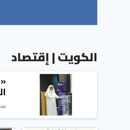
الكويت | إقتصاد
«ا
ال
صحيف