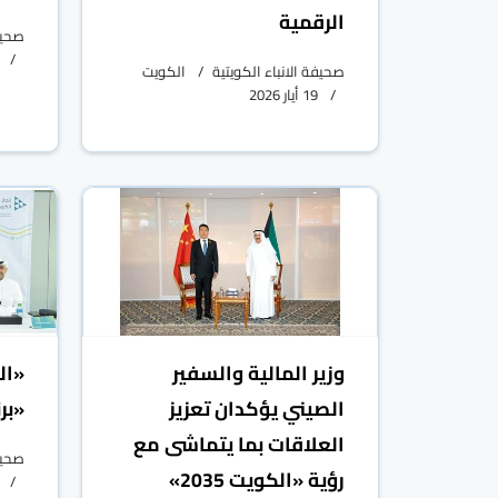
الرقمية
صحيفة
صحيفة الانباء الكويتية
الكويت
19 أيار 2026
وزير المالية والسفير
«ال
الصيني يؤكدان تعزيز
«برن
العلاقات بما يتماشى مع
صحيفة
رؤية «الكويت 2035»