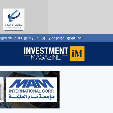
نبذة
فيديو
مؤتمر عدن الأول
دليل أشهر 100 علامة تجارية