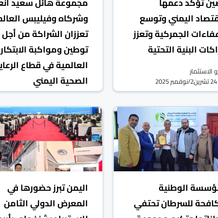
ين تؤكد دعمها
مجموعة هائل سعيد أنع
قتصاد اليمني وتوسع
وشركاه وفيليبس العالم
عفاءات الجمركية وتعزز
تعززان الشراكة من أجل
كات البنية التحتية
توطين ومواكبة الابتكار
العالمية في قطاع الرعاي
 الاستثمار
الصحية اليمني
24 تشرين2/نوفمبر 2025
محررو الاستثمار
07 تشرين2/نوفمبر 2025
ؤسسة الوطنية
اليمن تبرز حضورها في
افحة للسرطان تحتفي
المعرض الدولي الثامن