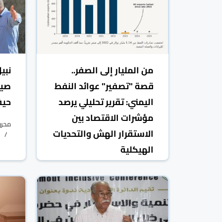
من المليار إلى الصفر..
نبي
قصة "تصفير" عوائد النفط
صيا
اليمني: ​تقرير تحليلي يرصد
حيف
مؤشرات الاقتصاد بين
محررو
الاستقرار الهش والتحديات
الهيكلية
محررو الاستثمار
06 حزيران/يونيو 2026