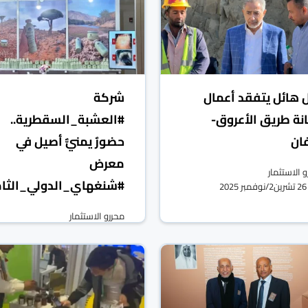
ل هائل يتفقد أعمال
شركة
نة طريق الأعروق-
#العشبة_السقطرية..
ان
حضورٌ يمنيٌّ أصيل في
معرض
 الاستثمار
#شنغهاي_الدولي_الثا
26 تشرين2/نوفمبر 2025
محررو الاستثمار
10 تشرين2/نوفمبر 2025