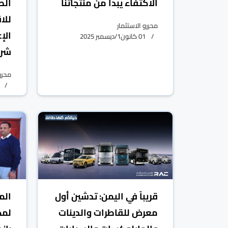
الاكتفاء يبدأ من منتجاتنا
الص
للا
محررو الاستثمار
الإ
01 كانون1/ديسمبر 2025
شرا
محررو
قريباً في اليمن: تدشين أول
الم
معرض للقاطرات والدينات
لمك