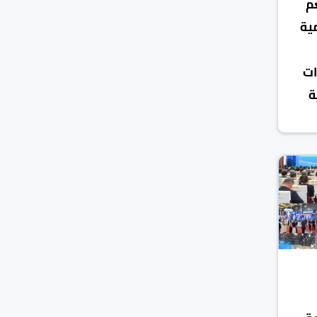
م
ية
ات
ة