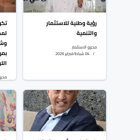
رؤية وطنية للاستثمار
تكر
والتنمية
لمج
وشر
محررو الاستثمار
بمر
04 شباط/فبراير 2026
الل
محررو