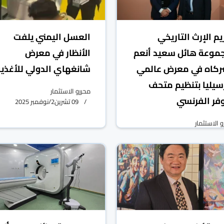
يم الإرث التاريخي
العسل اليمني يلفت
موعة هائل سعيد أنعم
الأنظار في معرض
كاه في معرض عالمي
شانغهاي الدولي للأغذي
سيليا بتنظيم متحف
محررو الاستثمار
وفر الفرنسي
09 تشرين2/نوفمبر 2025
 الاستثمار
25 تشرين2/نوفمبر 2025