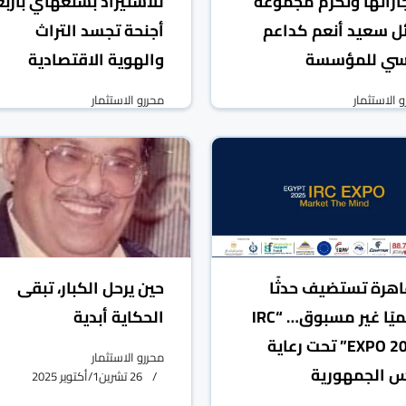
جازاتها وتكرم مجموعة
للاستيراد بشنغهاي بأرب
ل سعيد أنعم كداعم
أجنحة تجسد التراث
سي للمؤسسة
والهوية الاقتصادية
 الاستثمار
محررو الاستثمار
20 تشرين2/نوفمبر 2025
05 تشرين2/نوفمبر 2025
اهرة تستضيف حدثًا
حين يرحل الكبار، تبقى
عالميًا غير مسبوق… “IRC
الحكاية أبدية
EXPO 2025” تحت رعاية
محررو الاستثمار
س الجمهورية
26 تشرين1/أكتوير 2025