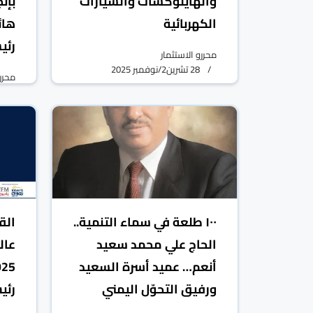
والهايلوكسات والسيارات
بإن
الكهربائية
هائ
رئي
محررو الاستثمار
28 تشرين2/نوفمبر 2025
محررو
١٠٠ طلعة في سماء التنمية..
الق
الحاج علي محمد سعيد
أنعم… عميد أسرة السعيد
ورفيق التحوّل اليمني
رئي