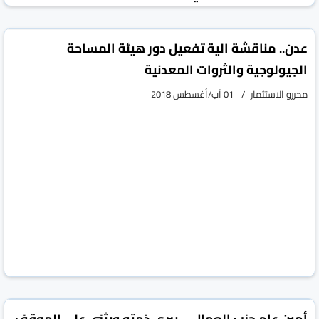
محررو الاستثمار
06 آب/أغسطس 2018
عدن.. مناقشة الية تفعيل دور هيئة المساحة
الجيولوجية والثروات المعدنية
محررو الاستثمار
01 آب/أغسطس 2018
أمين عام حزب العمال ... يبري ذمته ويثني على الموقف