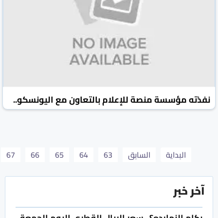
نفذته مؤسسة منصة للإعلام بالتعاون مع اليونسكو..
عدن: انعقاد اللقاء التشاوري الثاني لمواجهة خطاب
الكراهية والتحريض في وسائل الإعلام اليمنية
محررو الاستثمار
28 تموز/يوليو 2018
البداية
السابق
63
64
65
66
67
آخر خبر
بكام النهارده؟.. سعر الريال القطري اليوم الجمعة