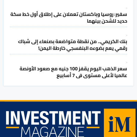
سفير: روسيا وباكستان تعملان على إطلاق أول خط سكة
حديد للشحن بينهما
بنك الكريمي.. من نقطة متواضعة بصنعاء إلى شباك
رقمي يعم بضوءه البنفسجي خارطة اليمن!
سعر الذهب اليوم يقفز 100 جنيه مع صعود الأونصة
عالميا لأعلى مستوى فى 7 أسابيع