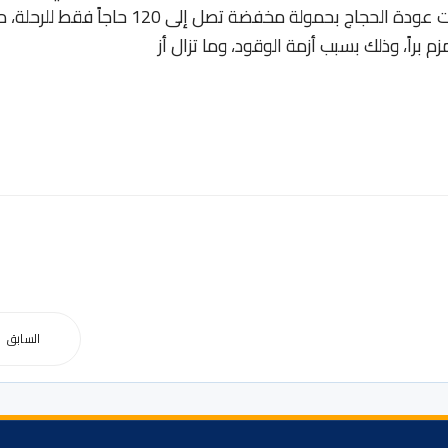
الطائرات، محذرةً من احتمال تشغيل بعض رحلات عودة الحجاج بحمولة مخفضة تصل إلى 120 حاجاً فقط 
براً، وذلك بسبب أزمة الوقود، وما تزال أز
السابق