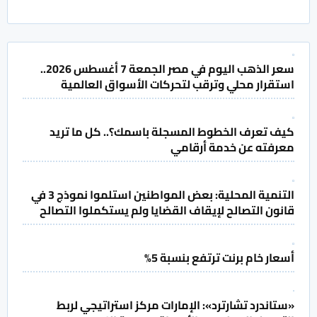
سعر الذهب اليوم في مصر الجمعة 7 أغسطس 2026..
استقرار محلي وترقب لتحركات الأسواق العالمية
كيف تعرف الخطوط المسجلة باسمك؟.. كل ما تريد
معرفته عن خدمة أرقامي
التنمية المحلية: بعض المواطنين استلموا نموذج 3 في
قانون التصالح لإيقاف القضايا ولم يستكملوا التصالح
أسعار خام برنت ترتفع بنسبة 5%
«ستاندرد تشارترد»: الإمارات مركز استراتيجي لربط