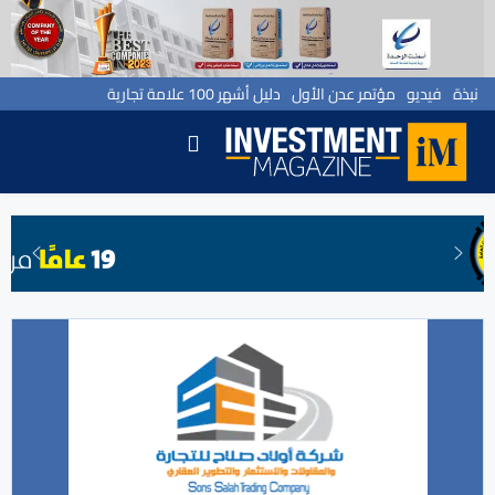
نبذة
فيديو
مؤتمر عدن الأول
دليل أشهر 100 علامة تجارية