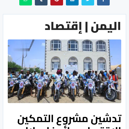
اليمن | إقتصاد
تدشين مشروع التمكين