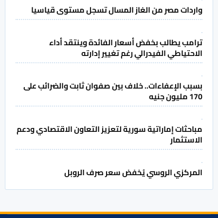
واردات مصر من الغاز المسال تسجل مستوى قياسيا
ترامب يطالب بخفض أسعار الفائدة وينتقد أداء
الاحتياطي الفيدرالي رغم تغيير إدارته
بسبب الإعفاءات.. خلاف بين صفوان ثابت والضرائب على
170 مليون جنيه
مباحثات إماراتية سورية لتعزيز التعاون الاقتصادي ودعم
الاستثمار
المركزي الروسي يُخفض سعر صرف الروبل