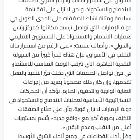
الأحوال على استمرار الطلب والزخم القوي لصفقات
الاندماج والاستحواذ. ونحن لا نزال على ثقة تامة
بسلامة ومتانة نشاط الصفقات على المدى الطويل في
دولة الإمارات، التي تواصل ترسيخ مكانتها كمركز رئيس
لعمليات الاندماج والاستحواذ على المستويين الإقليمي
والدولي». وأضاف سميث: «على الرغم من استمرار حالة
التقلب في الأسواق، فإن هناك قدراً كبيراً من السيولة
النقدية الجاهزة، التي تترقب الوقت المناسب للاستثمار،
في حين تواصل الصفقات التي دخلت حيّز التنفيذ بالفعل
تقدمها، وإن كان ذلك مصحوباً بمزيد من إجراءات
العناية الواجبة والتدقيق الصارم. نؤكد أن المحركات
الاستراتيجية الأساسية لعمليات الاندماج والاستحواذ في
دولة الإمارات لا تزال قوية، وأن على صنّاع الصفقات
التكيّف بصورة أكبر مع «واقع جديد» يتّسم بمستويات
أعلى من التقلب وعدم اليقين».
وظلّ أداء القطاعات في جميع أنحاء الشرق الأوسط