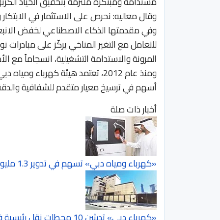
مستدامة ومبتكرة ملتزمة بتحقيق الحياد الكربوني 
وقال معاليه: نحرص على الاستثمار في الابتكار 
وفي مقدمتها الذكاء الاصطناعي لخفض الانبعا
للتعامل مع التغير المناخي يركّز على مبادرات ن
المرونة والاستدامة التشغيلية، انسجاماً مع الأ
أسهم في ترسيخ معيار متقدم للشفافية والدقة
أخبار ذات صلة
«كهرباء ومياه دبي» تسهم في تدوير 1.3 مليون عبوة
«كهرباء دبي» تدشن 10 محطات نقل رئيسية في 2025