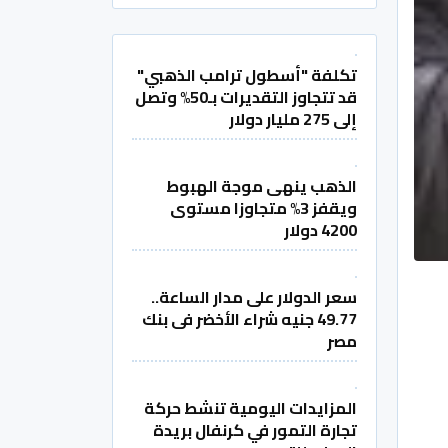
تكلفة "أسطول ترامب الذهبي"
قد تتجاوز التقديرات بـ50% وتصل
إلى 275 مليار دولار
الذهب ينهى موجة الهبوط
ويقفز 3% متجاوزا مستوى
4200 دولار
سعر الدولار على مدار الساعة..
49.77 جنيه شراء الأخضر فى بنك
مصر
المزايدات اليومية تنشط حركة
تجارة التمور في كرنفال بريدة