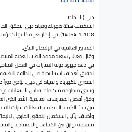
الاتحاد الاماراتية
دبي (الاتحاد)
14064-1:2018)، في إنجاز يعزز مكانتها كمؤسسة رائدة في الشفافية المناخية وتطبيق أعلى
المعايير العالمية في الإفصاح البيئي.
وقال معالي سعيد محمد الطاير، العضو المنتدب 
في دعم جهود دولة الإمارات في العمل المناخي،
الحصري للكهرباء والمياه في دبي، نؤدي دوراً م
ونتبنى منظومة متكاملة لقياس الانبعاثات وإدا
وفق أفضل الممارسات العالمية، الأمر الذي ان
من حيث الكمية المطلقة لانبعاثات غازات الاحتباس 
متقدمة توازن بين الكفاءة والاعتمادية والمسؤول