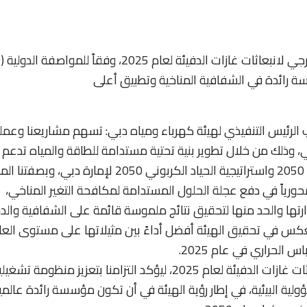
استكم
الرئيس التنفيذي لهيئة كهرباء ومياه دبي: تسهم مشاريعنا وعمليا
 وذلك من خلال تطوير بنية تحتية مستدامة للطاقة والمياه تدعم
تحقيق أهداف استراتيجية دبي للطاقة النظيفة 2050 واستراتيجية الحياد الكربوني 2050 لإمارة دبي، وبص
حورياً في دفع عجلة الحلول المستدامة لمكافحة التغير المناخي،
رتها والحد منها لتحقيق نتائج ملموسة قائمة على الشفافية والد
عكس في تحقيق الهيئة أفضل أداءً بين مثيلاتها على مستوى العا
الحراري في عام 2025.
وأضاف: يأتي استكمال التحقق الخارجي لانبعاثات غازات الدفيئة لعام 2025، ليؤكد التزامنا بتعزيز منظومة تشغ
ية البيئية، في إطار رؤية الهيئة في أن تكون مؤسسة رائدة عالمياً