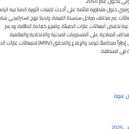
بحلول عام 2050.
وتبني حلول متطورة قائمة على أحدث تقنيات الثورة الصناعية الرابع
ثات عبر مختلف مراحل سلسلة القيمة، ولدينا نهج استراتيجي شا
وعية لخفض انبعاثات غازات الدفيئة، وتعزيز كفاءة الطاقة، ودعم
هداف المناخية على المستويات المحلية والاتحادية والعالمية.
ومنذ عام 2012، تعتمد هيئة كهرباء ومياه دبي إطاراً متكاملاً للرصد والإبلاغ والتحقق (MRV) لا
 في المنطقة.