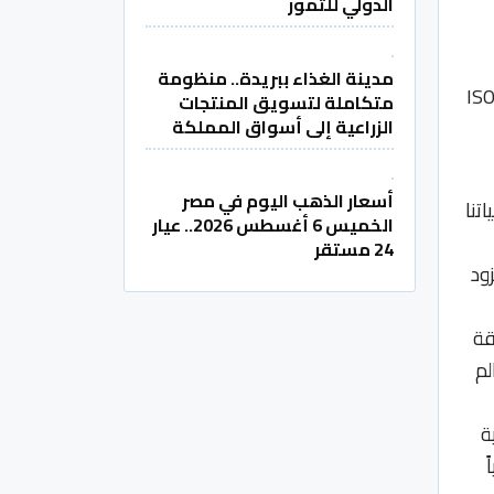
الدولي للتمور
مدينة الغذاء ببريدة.. منظومة
لت هيئة كهرباء ومياه دبي التحقق الخارجي لانبعاثات غازات الدفيئة لعام 2025، وفقاً للمواصفة الدولية (ISO
متكاملة لتسويق المنتجات
الزراعية إلى أسواق المملكة
أسعار الذهب اليوم في مصر
تنا
الخميس 6 أغسطس 2026.. عيار
24 مستقر
فتنا المزود
قة
لم
يلية