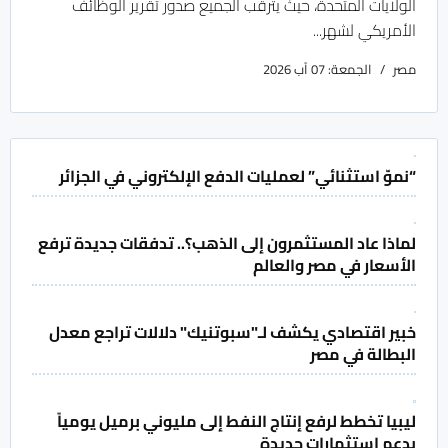
الولايات المتحدة، حيث يترقب الجميع صدور تقرير الوظائف
الأمريكي لشهر...
مصر
الجمعة: 07 آب 2026
“نموّ استثنائي” لعمليات الدفع الإلكتروني في الجزائر
لماذا عاد المستثمرون إلى الذهب؟.. تدفقات جديدة ترفع
الأسعار في مصر والعالم
خبير اقتصادي يكشف لـ"سبوتنيك" دلالات تراجع معدل
البطالة في مصر
ليبيا تخطط لرفع إنتاج النفط إلى مليوني برميل يومياً
بدعم استثمارات جديدة