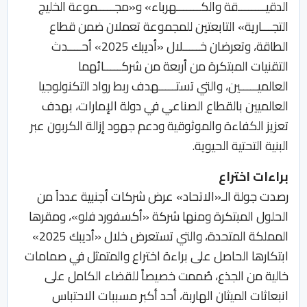
الدقيــــــــقة والكـــــــهرباء» و«مجـــــموعة الخليج
التجـــارية» التابعتين للمجموعة تعملان ضمن قطاع
الطاقة، وتعرضان خـــــلال «أديبك 2025» أحــــدث
التقنيات المبتكرة من أربعة من شركـــــائهما
العالميـــــين، والتي تستـــــهدف ربط رواد التكنولوجيا
العالميين بالقطاع الصناعي في دولة الإمارات، بهدف
تعزيز الكفاءة والموثوقية ودعم جهود إزالة الكربون عبر
البنية التحتية الحيوية.
براءات اختراع
رصدت جولة الـ«الاتحاد» عرض شركات أجنبية عدداً من
الحلول المبتكرة ومنها شركة «أكسفورد فلو»، ومقرها
المملكة المتحدة، والتي تستعرض خلال «أديبك 2025»
ابتكارها الحاصل على براءة اختراع والمتمثل في صمامات
خالية من الجذع، صُممت خصيصاً للقضاء الكامل على
انبعاثات الميثان الهاربة، أحد أكبر مسببات الاحتباس