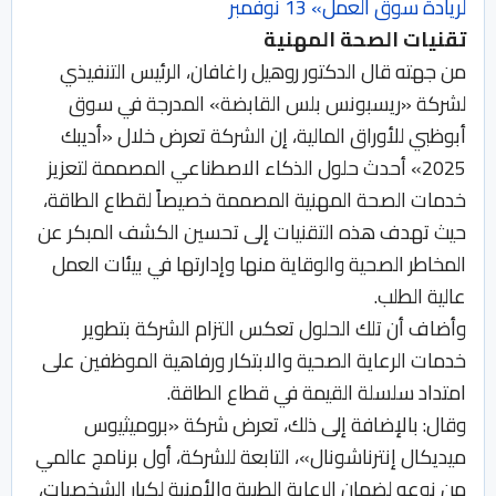
لريادة سوق العمل» 13 نوفمبر
تقنيات الصحة المهنية
من جهته قال الدكتور روهيل راغافان، الرئيس التنفيذي
لشركة «ريسبونس بلس القابضة» المدرجة في سوق
أبوظبي للأوراق المالية، إن الشركة تعرض خلال «أديبك
2025» أحدث حلول الذكاء الاصطناعي المصممة لتعزيز
خدمات الصحة المهنية المصممة خصيصاً لقطاع الطاقة،
حيث تهدف هذه التقنيات إلى تحسين الكشف المبكر عن
المخاطر الصحية والوقاية منها وإدارتها في بيئات العمل
عالية الطلب.
وأضاف أن تلك الحلول تعكس التزام الشركة بتطوير
خدمات الرعاية الصحية والابتكار ورفاهية الموظفين على
امتداد سلسلة القيمة في قطاع الطاقة.
وقال: بالإضافة إلى ذلك، تعرض شركة «بروميثيوس
ميديكال إنترناشونال»، التابعة للشركة، أول برنامج عالمي
من نوعه لضمان الرعاية الطبية والأمنية لكبار الشخصيات،