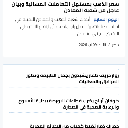
سعر الذهب بمستهل التعاملات المسائية وبيان
عاجل من شعبة المعادن
اليوم السابع
أكدت شعبة الذهب والمعادن الثمينة في
اتحاد الصناعات، برئاسة إيهاب واصف، أن ارتفاع الاحتياطي
النقدي الأجنبي وتحسن...
مصر
الأحد: 09 آب 2026
زوار خريف ظفار يشيدون بجمال الطبيعة وتطور
المرافق والفعاليات
طوفان أرباح يضرب قطاعات البورصة ببداية الأسبوع..
والرعاية الصحية في الصدارة
جمارك ذمار تضبط كميات من البضائع المهربة