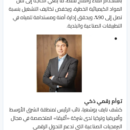
باستخدام الماء والملح فقط، ما يلغي الحاجة إلى نقل
المواد الكيميائية الخطرة، ويخفض تكاليف التشغيل بنسبة
تصل إلى 90%، ويحقق إدارة آمنة ومستدامة للمياه في
التطبيقات الصناعية والبلدية.
توأم رقمي ذكي
كشف نايف بوشعيا، نائب الرئيس لمنطقة الشرق الأوسط
وأفريقيا وتركيا لدى شركة «أڤيڤا» المتخصصة في مجال
البرمجيات الصناعية التي تدعم التحول الرقمي