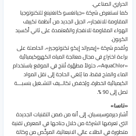
الحراري الصناعي.
كما تستعرض شركة «جيانغسو كانغنينغ للتكنولوجيا
المقاومة للانفجار»، الجيل الجديد من أنظمة تكييف
الهواء المقاومة للانفجار والمُعتمدة على ثاني أكسيد
الكربون.
وتُقدم شركة «إيميرالد إيكو تكنولوجيز»، الحاصلة على
براءة اختراع في مجال معالجة المياه الكهروكيميائية
«AquaChlor»، حلولاً مطهّرة تُنتج في الموقع باستخدام
الماء والملح فقط، ما يُلغي الحاجة إلى نقل المواد
الكيميائية الخطرة، ويُخفض تكالــيف التشـغيل بنسبـــة
تصل إلى 90 %.
«ناسا»
أشار ديرموسيسيان، إلى أنه من ضمن التقنيات الجديدة
التي تعرضها الشركة من خلال جناحها في المعرض تقنية
متطورة في الطلاء عالي الانبعاثية، المرخَّص من وكالة