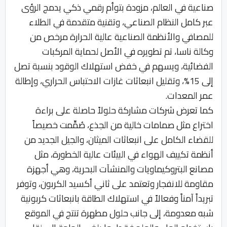
صناعية في العالم، مزودة بتوأم رقمي ذكي يدمج الرؤى
عبر كامل النظام الصناعي، وتقنية متقدمة في الطلاء
للمصافي والأنظمة الصناعية عالية الحرارة مرخص من
وكالة ناسا، تم تطويره في الأصل لحماية المركبات
الفضائية، ويسهم في خفض استهلاك الوقود بنسبة تصل
إلى 15%، وتقليل انبعاثات غازات الاحتباس الحراري، وإطالة
عمر المعدات.
كما تعرض شركات مشاركة حلولاً حاصلة على براءة
اختراع مثل صمامات خالية من الجذع، صُمِّمت خصيصاً
للقضاء الكامل على انبعاثات الميثان، والجيل الجديد من
أنظمة تكييف الهواء في البيئات عالية الخطورة، مثل
مصانع البتروكيماويات والمنشآت البحرية، وهي أجهزة
مقاومة للانفجار وتعتمد على ثاني أكسيد الكربون، وتوفر
تبريداً آمناً وفعالاً في استهلاك الطاقة بانبعاثات كربونية
شبه معدومة، إلى جانب حلول مطهرة تنتج في الموقع