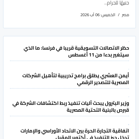
جنيهًا للجرام...
مصر
الخميس: 06 آب 2026
حظر الاتصالات التسويقية قريبا في فرنسا: ما الذي
سيتغير بدءا من 11 أغسطس
أيمن العشري يطلق برامج تدريبية لتأهيل الشركات
المصرية للتصدير الرقمي
وزير البترول يبحث آليات تنفيذ ربط اكتشافات الشركة في
قبرص بالبنية التحتية المصرية
اتفاقية التجارة الحرة بين الاتحاد الأوراسي والإمارات
تدخل حيز التنفيذ في أكتوبر المقبل