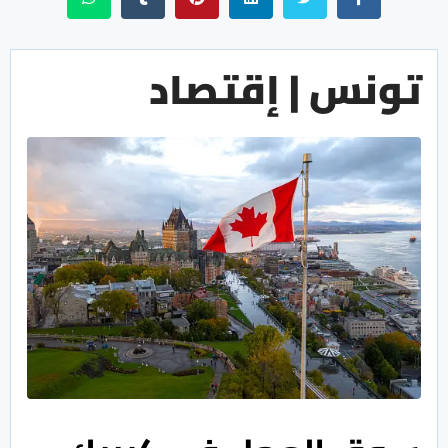
تونس | إقتصاد