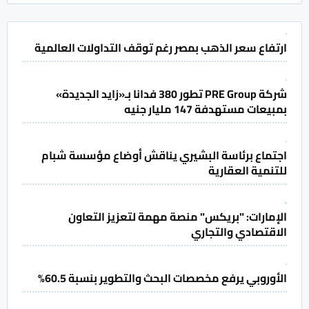
ارتفاع سعر الذهب بمصر رغم توقف التداولات العالمية
شركة PRE Group تطور 380 فدانا بـ«زايد الجديدة»
بمبيعات مستهدفة 147 مليار جنيه
اجتماع برئاسة البشيري يناقش أوضاع مؤسسة شبام
للتنمية العقارية
الإمارات: "بريكس" منصة مهمة لتعزيز التعاون
الاقتصادي والتجاري
الأوروبي يرفع مخصصات البحث والتطوير بنسبة 60.5%