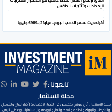
الفاو: ارتفاع أسعار الغذاء عالميًّا مع استمرار اضطرابات
الإمدادات وتأثيرات الطقس
آخرتحديث لسعر الذهب اليوم.. عيار24 بـ6989 جنيها
تابعونا :
مجلة الاستثمار
مجلة الاستثمار.. أول موقع متخصص في الأخبار الاقتصادية | أخبار المال والأعمال
والشركات والبنوك والطاقة والنفط والغاز والبورصة والإستثمارات ويغطي اليمن