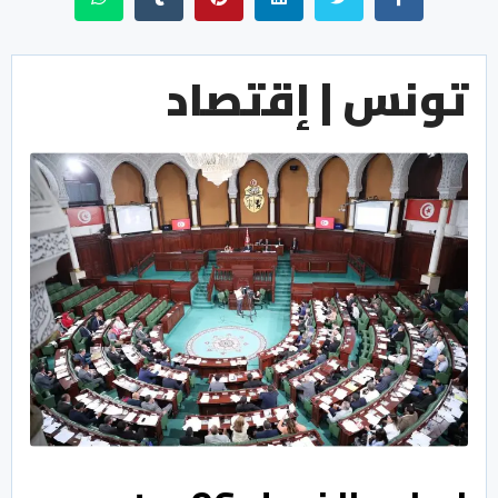
تونس | إقتصاد