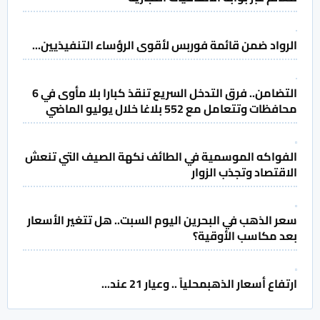
الرواد ضمن قائمة فوربس لأقوى الرؤساء التنفيذيين...
التضامن.. فرق التدخل السريع تنقذ كبارا بلا مأوى في 6
محافظات وتتعامل مع 552 بلاغا خلال يوليو الماضي
الفواكه الموسمية في الطائف نكهة الصيف التي تنعش
الاقتصاد وتجذب الزوار
سعر الذهب في البحرين اليوم السبت.. هل تتغير الأسعار
بعد مكاسب الأوقية؟
ارتفاع أسعار الذهبمحلياً .. وعيار 21 عند...