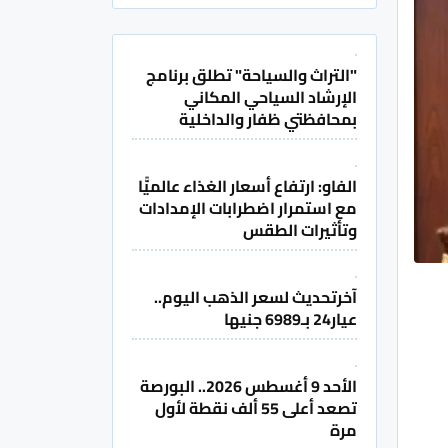
"التراث والسياحة" تطلق برنامج
الإرشاد السياحي المكاني
بمحافظتي ظفار والداخلية
الفاو: ارتفاع أسعار الغذاء عالميًّا
مع استمرار اضطرابات الإمدادات
وتأثيرات الطقس
آخرتحديث لسعر الذهب اليوم..
عيار24 بـ6989 جنيها
الأحد 9 أغسطس 2026.. البورصة
تصعد أعلى 55 ألف نقطة لأول
مرة