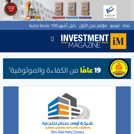
نبذة
فيديو
مؤتمر عدن الأول
دليل أشهر 100 علامة تجارية