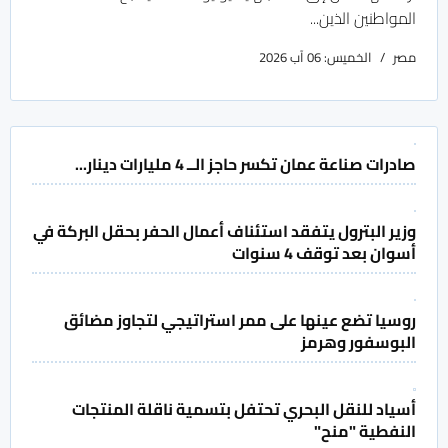
المواطنين الذين...
مصر
الخميس: 06 آب 2026
صادرات صناعة عمان تكسر حاجز الــ 4 مليارات دينار...
وزير البترول يتفقد استئناف أعمال الحفر بحقل البركة في
أسوان بعد توقف 4 سنوات
روسيا تضع عينها على ممر استراتيجي لتجاوز مضائق
البوسفور وهرمز
أسياد للنقل البحري تحتفل بتسمية ناقلة المنتجات
النفطية "منح"