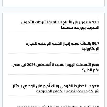
13.3 مليون ريال الأرباح الصافية لشركات التمويل
المدرجة ببورصة مسقط
86.7 بالمائة نسبة إنجاز الخطة الوطنية للتجارة
الإلكترونية
سعر الأسمنت اليوم السبت 8 أغسطس 2026 فى مصر..
بكم الطن؟
معهد التخطيط القومي وبنك أم درمان الوطني يبحثان
شراكة جديدة لتطوير الكوادر المصرفية
المستلزمات الطبية تعد دراسة للشراء الموحد تحدد